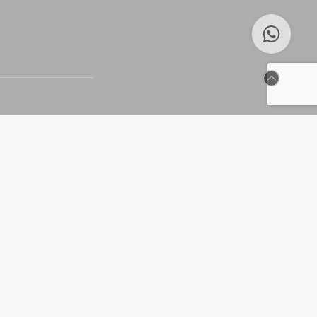
ional no campo
s e Beach Tennis, assim como
, Padel, Squash e uma Academia