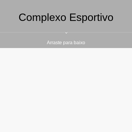
Complexo Esportivo
Arraste para baixo
Um cenário excepc
›
Novas quadras de Têni
quadras de Pickleball