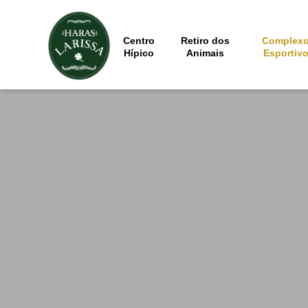
Centro
Retiro dos
Complex
Hípico
Animais
Esportiv