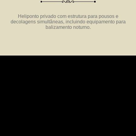
Heliponto privado com estrutura para pousos e
decolagens simultâneas, incluindo equipamento para
balizamento noturno.