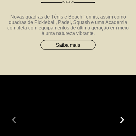
Novas quadras de Tênis e Beach Tennis, assim como
quadras de Pickleball, Padel, Squash e uma Academia
completa com equipamentos de última geração em meio
à uma natureza vibrante.
Saiba mais
‹
›