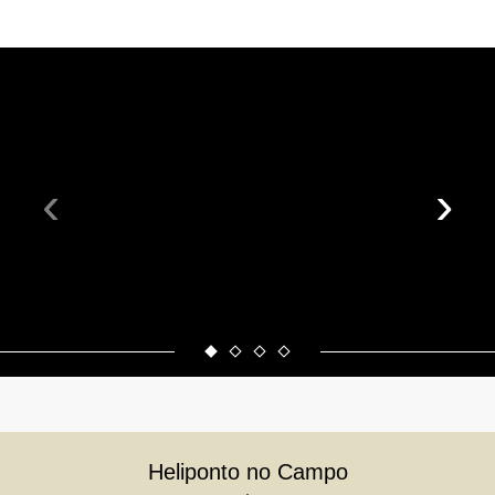
‹
›
Heliponto no Campo